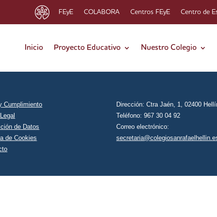
FEyE
COLABORA
Centros FEyE
Centro de E
Inicio
Proyecto Educativo
Nuestro Colegio
 y Cumplimiento
Dirección: Ctra Jaén, 1, 02400 Hellí
 Legal
Teléfono: 967 30 04 92
cción de Datos
Correo electrónico:
ca de Cookies
secretaria@colegiosanrafaelhellin.e
cto